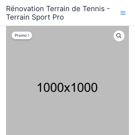
Aller
Rénovation Terrain de Tennis -
au
Terrain Sport Pro
contenu
Tool
belt
Promo !
quantity