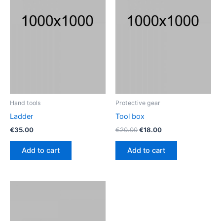
Hand tools
Protective gear
Ladder
Tool box
€
35.00
€
20.00
€
18.00
Add to cart
Add to cart